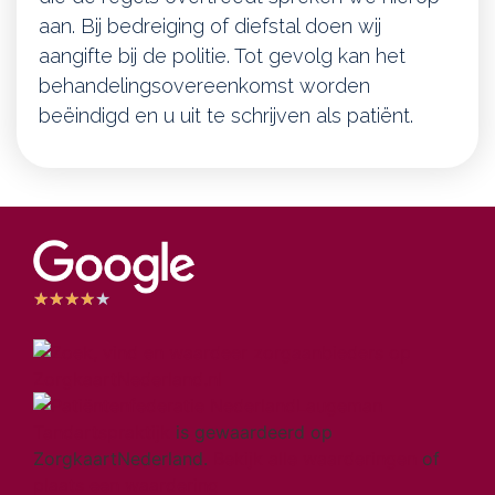
aan. Bij bedreiging of diefstal doen wij
aangifte bij de politie. Tot gevolg kan het
behandelingsovereenkomst worden
beëindigd en u uit te schrijven als patiënt.
★
★
★
★
★
Laugeman
Tandartspraktijk
is gewaardeerd op
ZorgkaartNederland.
Bekijk alle waarderingen
of
plaats een waardering