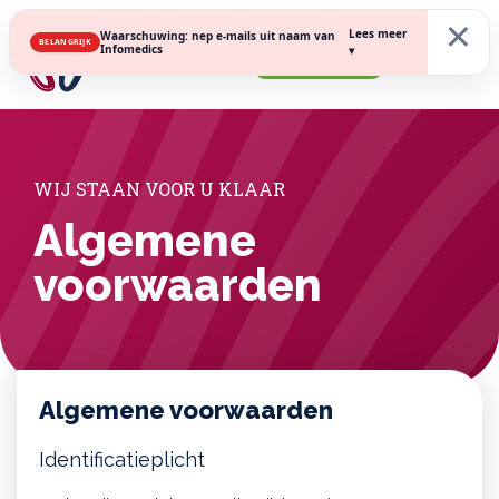
×
Lees meer
Waarschuwing: nep e-mails uit naam van
BELANGRIJK
Infomedics
▾
Inschrijven
WIJ STAAN VOOR U KLAAR
Algemene
voorwaarden
Algemene voorwaarden
Identificatieplicht