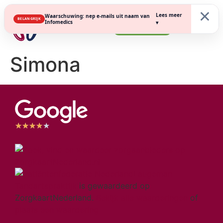
×
Lees meer
Waarschuwing: nep e-mails uit naam van
BELANGRIJK
Infomedics
▾
Inschrijven
Simona
★
★
★
★
★
Laugeman
Tandartspraktijk
is gewaardeerd op
ZorgkaartNederland.
Bekijk alle waarderingen
of
plaats een waardering