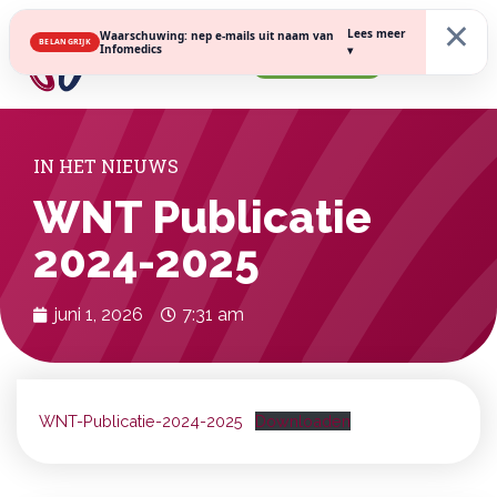
×
Lees meer
Waarschuwing: nep e-mails uit naam van
BELANGRIJK
Infomedics
▾
Inschrijven
IN HET NIEUWS
WNT Publicatie
2024-2025
juni 1, 2026
7:31 am
WNT-Publicatie-2024-2025
Downloaden