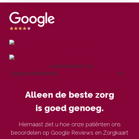
★
★
★
★
★
Laugeman
Tandartspraktijk
is gewaardeerd op
ZorgkaartNederland.
Bekijk alle waarderingen
of
plaats een waardering
Alleen de beste zorg
is goed genoeg.
Hiernaast ziet u hoe onze patiënten ons
beoordelen op Google Reviews en Zorgkaart